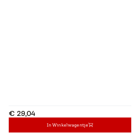
€ 29,04
€ 29,04
In Winkelwagentje